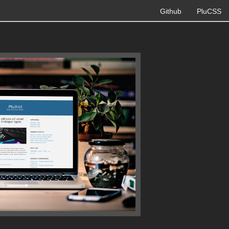
Github
PluCSS