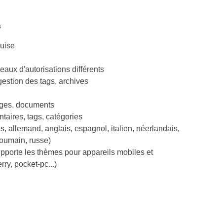
s
uise
veaux d'autorisations différents
gestion des tags, archives
ages, documents
taires, tags, catégories
s, allemand, anglais, espagnol, italien, néerlandais,
roumain, russe)
porte les thèmes pour appareils mobiles et
ry, pocket-pc...)