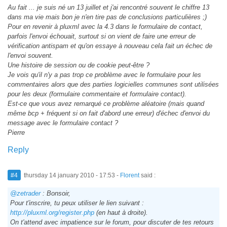
Au fait ... je suis né un 13 juillet et j'ai rencontré souvent le chiffre 13
dans ma vie mais bon je n'en tire pas de conclusions particulières ;)
Pour en revenir à pluxml avec la 4.3 dans le formulaire de contact,
parfois l'envoi échouait, surtout si on vient de faire une erreur de
vérification antispam et qu'on essaye à nouveau cela fait un échec de
l'envoi souvent.
Une histoire de session ou de cookie peut-être ?
Je vois qu'il n'y a pas trop ce problème avec le formulaire pour les
commentaires alors que des parties logicielles communes sont utilisées
pour les deux (formulaire commentaire et formulaire contact).
Est-ce que vous avez remarqué ce problème aléatoire (mais quand
même bcp + fréquent si on fait d'abord une erreur) d'échec d'envoi du
message avec le formulaire contact ?
Pierre
Reply
#4
thursday 14 january 2010 - 17:53
-
Florent
said :
@zetrader
: Bonsoir,
Pour t'inscrire, tu peux utiliser le lien suivant :
http://pluxml.org/register.php
(en haut à droite).
On t'attend avec impatience sur le forum, pour discuter de tes retours