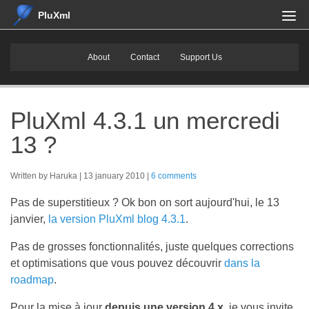
PluXml
About
Contact
Support Us
PluXml 4.3.1 un mercredi
13 ?
Written by Haruka
13 january 2010
6 comments
Pas de superstitieux ? Ok bon on sort aujourd'hui, le 13
janvier,
la version PluXml blog 4.3.1
.
Pas de grosses fonctionnalités, juste quelques corrections
et optimisations que vous pouvez découvrir
dans la
roadmap
.
Pour la mise à jour
depuis une version 4.x
, je vous invite