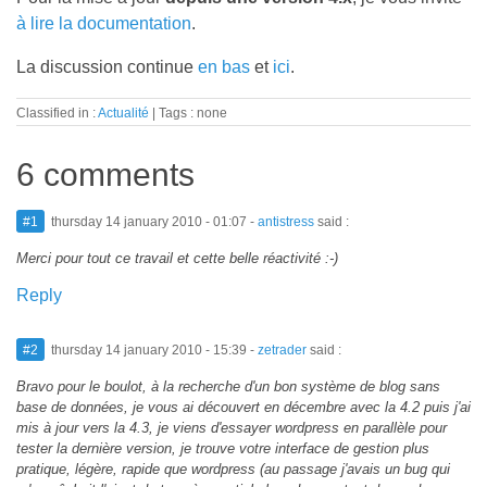
à lire la documentation
.
La discussion continue
en bas
et
ici
.
Classified in :
Actualité
Tags : none
6 comments
#1
thursday 14 january 2010 - 01:07
-
antistress
said :
Merci pour tout ce travail et cette belle réactivité :-)
Reply
#2
thursday 14 january 2010 - 15:39
-
zetrader
said :
Bravo pour le boulot, à la recherche d'un bon système de blog sans
base de données, je vous ai découvert en décembre avec la 4.2 puis j'ai
mis à jour vers la 4.3, je viens d'essayer wordpress en parallèle pour
tester la dernière version, je trouve votre interface de gestion plus
pratique, légère, rapide que wordpress (au passage j'avais un bug qui