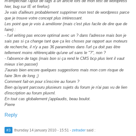
m'empêchait l'ajout de tags à un article lors de mon test de wordpress
hier, bug sur IE et firefox).
Je vais d'ailleurs probablement supprimer mon test de wordpress parce
que je trouve votre concept plus intéressant.
Les point que je vois à améliorer (mais c'est plus facile de dire que de
faire) :
- l'url writing pas encore optimal avec un ? dans l'adresse mais bon je
sais pas si ça change tant que ça les choses par rapport aux moteurs
de recherche, il n'y a pas 36 paramètres dans l'url ça doit pas être
tellement moins référençable qu'une url sans le "?", non ?
- l'absence de tags (mais bon si ça rend le CMS bcp plus lent il vaut
mieux s'en passer)
J'aurais bien encore quelques suggestions mais mon com risque de
faire 3km de long ;)
Comment fait-on pour s'inscrire au forum ?
Bien qu'ayant parcouru plusieurs sujets du forum je n'ai pas vu de lien
d'inscription au forum pluxml.
En tout cas globalement j'applaudis, beau boulot.
Pierre
Reply
#3
thursday 14 january 2010 - 15:51
-
zetrader
said :